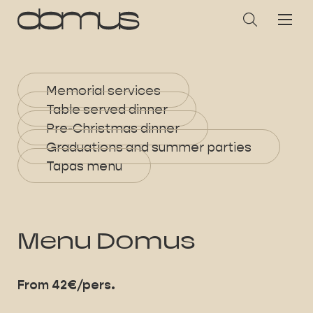
Memorial services
Table served dinner
Pre-Christmas dinner
Graduations and summer parties
Tapas menu
Menu Domus
From 42€/pers.