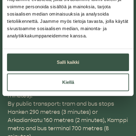
voimme personoida sisältöä ja mainoksia, tarjota
Restaurant Domus
sosiaalisen median ominaisuuksia ja analysoida
tietoliikennettä. Jaamme myös tietoja tavasta, jolla käytät
Hietaniemenkatu 14, 00100 Helsinki
sivustoamme sosiaalisen median, mainonta- ja
analytiikkakumppaneidemme kanssa.
Sales:
domus@ylva.fi
tel. +358 50 479 0399 Mon–Fri 9 a.m. – 3 p.m.
Salli kaikki
Traffic connections:
Kiellä
By car: Euro Park Kamppi 650 metres (9
minutes).
By public transport: tram and bus stops
Hanken 290 metres (3 minutes) or
Arkadiankatu 160 metres (2 minutes), Kamppi
metro and bus terminal 700 metres (8