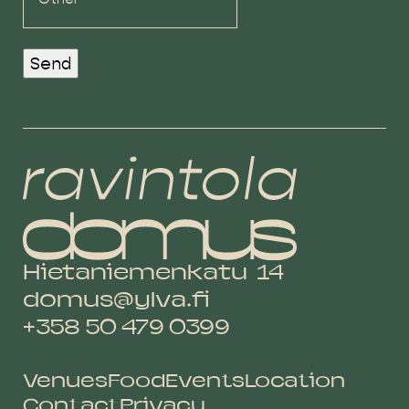
Send
Hietaniemenkatu 14
domus@ylva.fi
+358 50 479 0399
Venues
Food
Events
Location
Contact
Privacy