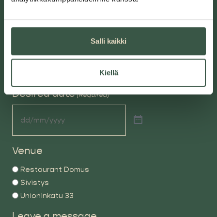
Email
(Required)
Salli kaikki
Kiellä
Desired date
(Required)
Venue
Restaurant Domus
Sivistys
Unioninkatu 33
Leave a message