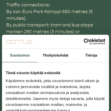
Traffic connections:
By car: Euro Park Kamppi 650 metres (9
minutes).
By public transport: tram and bus stops
Hanken 290 metres (3 minutes) or
Arkadiankatu 160 metres (2 minutes), Kamppi
metro and bus terminal 700 metres (8
minutes).
Suostumus
Yksityiskohdat
Tietoja
Name
(Required)
Tämä sivusto käyttää evästeitä
Käytämme evästeitä, jotta sivustomme toimii oikein ja
voimme personoida sisältöä ja mainoksia, tarjota
sosiaalisen median ominaisuuksia ja analysoida
tietoliikennettä. Jaamme myös tietoja tavasta, jolla käytät
Phone
(Required)
sivustoamme sosiaalisen median, mainonta- ja
analytiikkakumppaneidemme kanssa.