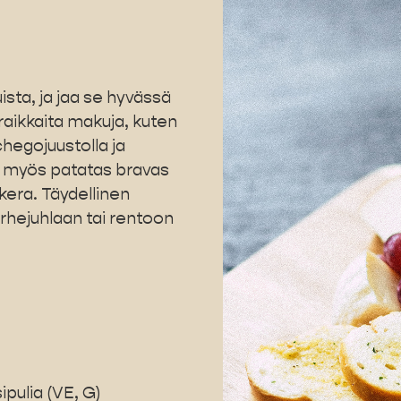
sta, ja jaa se hyvässä
raikkaita makuja, kuten
hegojuustolla ja
n myös patatas bravas
kera. Täydellinen
perhejuhlaan tai rentoon
ipulia (VE, G)