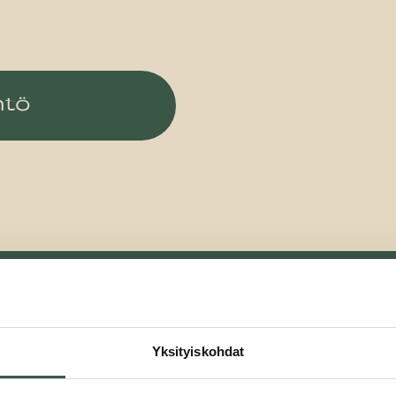
ntö
Nimesi
Yksityiskohdat
us
(Pakollinen)