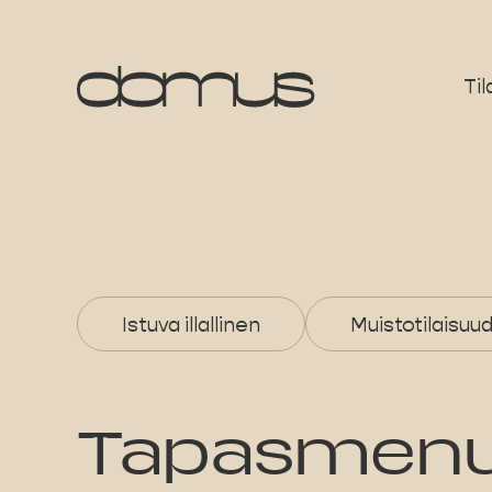
Til
Istuva illallinen
Muistotilaisuu
Tapasmen