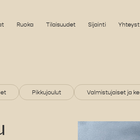
at
Ruoka
Tilaisuudet
Sijainti
Yhteyst
det
Pikkujoulut
Valmistujaiset ja ke
u