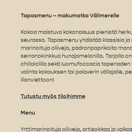
Tapasmenu – makumatka Välimerelle
Kokoa maistuva kokonaisuus pienistä herkui
seurassa. Tapasmenu yhdistää klassisia ja 
marinoituja oliiveja, padronpaprikoita manc
serranokinkkua hunajamelonilla. Tarjolla o
chiliaiolilla sekä luomufoccacia tapenaden 
valinta kokouksen tai palaverin väliajalle, 
illanviettoon!
Tutustu myös tiloihimme
Menu
Yrttimarinoituja oliiveja, artisokkaa ja valkos