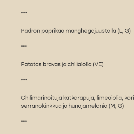
***
Padron paprikaa manghegojuustolla (L, G)
***
Patatas bravas ja chiliaiolia (VE)
***
Chilimarinoituja katkarapuja, limeaiolia, kor
serranokinkkua ja hunajamelonia (M, G)
***