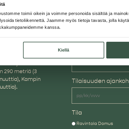
itä
vustomme toimii oikein ja voimme personoida sisältöä ja mainoksi
Puhelinnumero
(Pakoll
ysoida tietoliikennettä. Jaamme myös tietoja tavasta, jolla käy
tiikkakumppaneidemme kanssa.
Sähköposti
(Pakollinen)
Kiellä
uuttia).
en 290 metriä (3
inuuttia), Kampin
Tilaisuuden ajankoh
uuttia).
Tila
Ravintola Domus