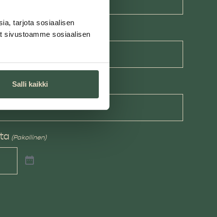
a, tarjota sosiaalisen
inen)
tät sivustoamme sosiaalisen
Salli kaikki
ta
(Pakollinen)