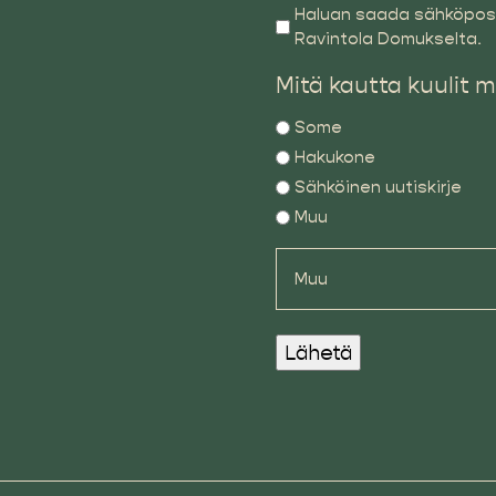
Haluan saada sähköposti
Ravintola Domukselta.
Mitä kautta kuulit m
Some
Hakukone
Sähköinen uutiskirje
Muu
Lähetä