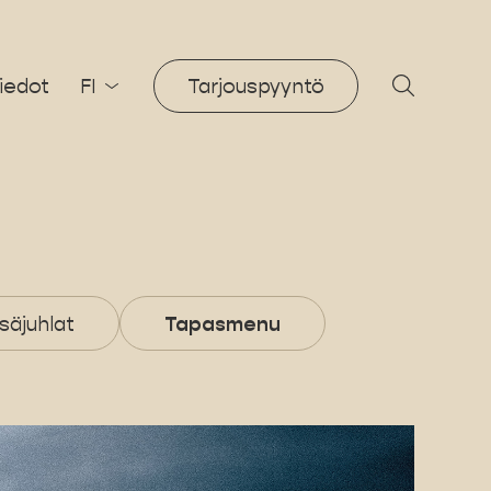
iedot
FI
Tarjouspyyntö
säjuhlat
Tapasmenu