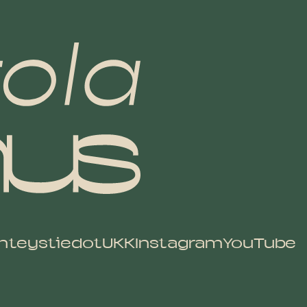
hteystiedot
UKK
Instagram
YouTube