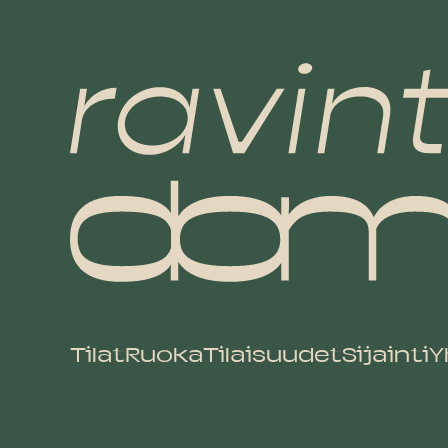
Tilat
Ruoka
Tilaisuudet
Sijainti
Y