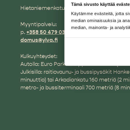
Tämä sivusto käyttää eväste
Hietaniemenkatu 14, 00100 Helsinki
Käytämme evästeitä, jotta si
median ominaisuuksia ja anal
Myyntipalvelu:
median, mainonta- ja analy
p.
+358 50 479 0399
ma-pe klo 9–15,
domus@ylva.fi
Kulkuyhteydet:
Autolla: Euro Park Kamppi 650 metriä (9 min
Julkisilla: raitiovaunu- ja bussipysäkit Hank
minuuttia) tai Arkadiankatu 160 metriä (2 m
metro- ja bussiterminaali 700 metriä (8 min