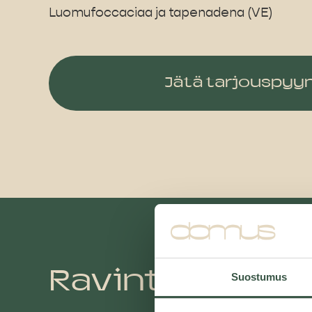
Luomufoccaciaa ja tapenadena (VE)
Jätä tarjouspyy
Suostumus
Ravintola Dom